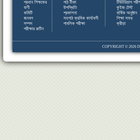
প্রধান শিক্ষকের
পাঠ টীকা
টিউটরিয়াল পরীক্
বাণী
উপস্থিতি
কুইজ টেস্ট
কমিটি
প্রকাশনা
বার্ষিক অনুষ্ঠান
জনবল
সহপাঠ ক্রমিক কার্যাবলী
শিক্ষা সফর
সম্পদ
পাবলিক পরীক্ষা
ক্রীড়া
পরীক্ষার রুটিন
COPYRIGHT © 2026
D