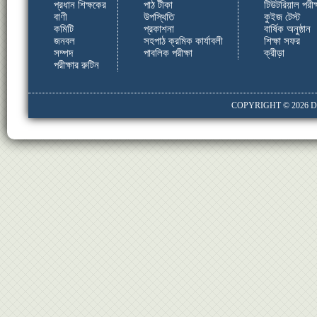
প্রধান শিক্ষকের
পাঠ টীকা
টিউটরিয়াল পরীক্
বাণী
উপস্থিতি
কুইজ টেস্ট
কমিটি
প্রকাশনা
বার্ষিক অনুষ্ঠান
জনবল
সহপাঠ ক্রমিক কার্যাবলী
শিক্ষা সফর
সম্পদ
পাবলিক পরীক্ষা
ক্রীড়া
পরীক্ষার রুটিন
COPYRIGHT © 2026
D