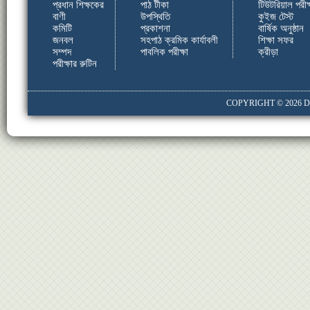
প্রধান শিক্ষকের
পাঠ টীকা
টিউটরিয়াল পরীক্
বাণী
উপস্থিতি
কুইজ টেস্ট
কমিটি
প্রকাশনা
বার্ষিক অনুষ্ঠান
জনবল
সহপাঠ ক্রমিক কার্যাবলী
শিক্ষা সফর
সম্পদ
পাবলিক পরীক্ষা
ক্রীড়া
পরীক্ষার রুটিন
COPYRIGHT © 2026
D