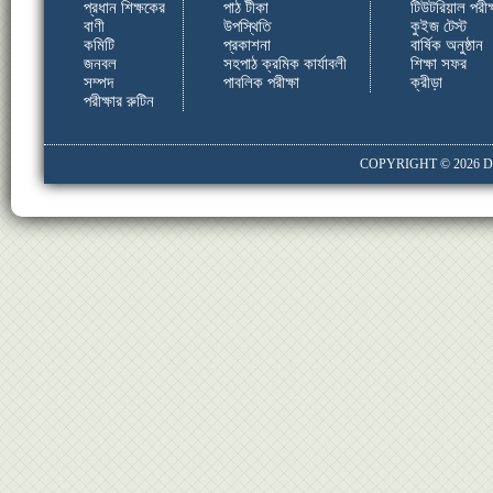
প্রধান শিক্ষকের
পাঠ টীকা
টিউটরিয়াল পরীক্
বাণী
উপস্থিতি
কুইজ টেস্ট
কমিটি
প্রকাশনা
বার্ষিক অনুষ্ঠান
জনবল
সহপাঠ ক্রমিক কার্যাবলী
শিক্ষা সফর
সম্পদ
পাবলিক পরীক্ষা
ক্রীড়া
পরীক্ষার রুটিন
COPYRIGHT © 2026
D