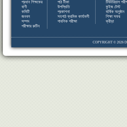
প্রধান শিক্ষকের
পাঠ টীকা
টিউটরিয়াল পরীক্
বাণী
উপস্থিতি
কুইজ টেস্ট
কমিটি
প্রকাশনা
বার্ষিক অনুষ্ঠান
জনবল
সহপাঠ ক্রমিক কার্যাবলী
শিক্ষা সফর
সম্পদ
পাবলিক পরীক্ষা
ক্রীড়া
পরীক্ষার রুটিন
COPYRIGHT © 2026
D